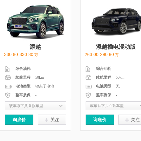
添越
添越插电混动版
330.80-330.80
263.00-290.60
万
万
综合油耗
-
综合油耗
-
续航里程
50km
续航里程
50km
电池类型
锂离子电池
电池类型
无
整车质保
-
整车质保
-
该车系下共 0 款车型
该车系下共 0 款车型
询底价
关注
询底价
关注