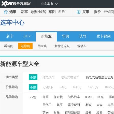
北京车市
选车
新车
导购
•
试驾
车图
SUV
买车
报价
经销
选车中心
新车
SUV
新能源
导购
试驾
爱卡视频
看新闻
选导购
用宝典
新能源论坛
混动车
新能源车型大全
动力类型
不限
纯电动车
增程式电动车
插电式油电混合动力
价格筛选
不限
5万以下
5-8万
8-12万
12-18万
18-25
品牌筛选
仰望
保时捷
智己汽车
iCAR
坦克
哪
不限
雪佛兰
起亚
雷克萨斯
奥迪
大众
丰田
蔚来
红旗
百智新能源
极氪
极越
荣威