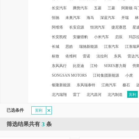
长安汽车
腾势汽车
五菱
三菱
阿斯顿·马
恒驰
未奥汽车
海马
深蓝汽车
开瑞
林
阿维塔
长安启源
恒润汽车
捷尼赛思
星
长安凯程
安徽猎豹
小米汽车
启辰
玛莎
长城
思皓
瑞驰新能源
江淮汽车
江淮瑞
标致
依维柯
雷诺
法拉利
东风
雷达汽
东风风行
比亚迪
江铃
SERES赛力斯
劳
SONGSAN MOTORS
江铃集团新能源
小虎
银隆新能源
东风瑞泰特
江南汽车
极石
北汽瑞翔
雷丁
北汽昌河
北汽制造
宾利
已选条件
宾利
3
筛选结果共有
条