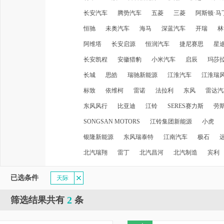
长安汽车
腾势汽车
五菱
三菱
阿斯顿·马
恒驰
未奥汽车
海马
深蓝汽车
开瑞
林
阿维塔
长安启源
恒润汽车
捷尼赛思
星
长安凯程
安徽猎豹
小米汽车
启辰
玛莎
长城
思皓
瑞驰新能源
江淮汽车
江淮瑞
标致
依维柯
雷诺
法拉利
东风
雷达汽
东风风行
比亚迪
江铃
SERES赛力斯
劳
SONGSAN MOTORS
江铃集团新能源
小虎
银隆新能源
东风瑞泰特
江南汽车
极石
北汽瑞翔
雷丁
北汽昌河
北汽制造
宾利
已选条件
天际
2
筛选结果共有
条