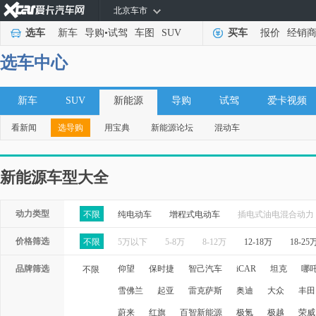
北京车市
选车
新车
导购
•
试驾
车图
SUV
买车
报价
经销
选车中心
新车
SUV
新能源
导购
试驾
爱卡视频
看新闻
选导购
用宝典
新能源论坛
混动车
新能源车型大全
动力类型
不限
纯电动车
增程式电动车
插电式油电混合动力
价格筛选
不限
5万以下
5-8万
8-12万
12-18万
18-25
品牌筛选
仰望
保时捷
智己汽车
iCAR
坦克
哪
不限
雪佛兰
起亚
雷克萨斯
奥迪
大众
丰田
蔚来
红旗
百智新能源
极氪
极越
荣威