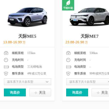
天际ME5
天际ME7
13.88-16.99
23.88-26.98
万
万
续航里程
155km
续航里程
530km
充电时间
-
充电时间
-
电池类型
三元锂电池
电池类型
-
整车质保
4年或12万公里
整车质保
99年或99万公
该车系下共 0 款车型
该车系下共 0 款车型
询底价
关注
询底价
关注