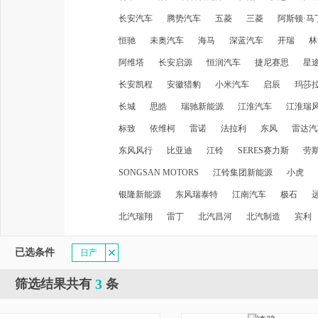
长安汽车
腾势汽车
五菱
三菱
阿斯顿·马
恒驰
未奥汽车
海马
深蓝汽车
开瑞
林
阿维塔
长安启源
恒润汽车
捷尼赛思
星
长安凯程
安徽猎豹
小米汽车
启辰
玛莎
长城
思皓
瑞驰新能源
江淮汽车
江淮瑞
标致
依维柯
雷诺
法拉利
东风
雷达汽
东风风行
比亚迪
江铃
SERES赛力斯
劳
SONGSAN MOTORS
江铃集团新能源
小虎
银隆新能源
东风瑞泰特
江南汽车
极石
北汽瑞翔
雷丁
北汽昌河
北汽制造
宾利
已选条件
日产
3
筛选结果共有
条