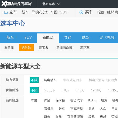
北京车市
选车
新车
导购
•
试驾
车图
SUV
买车
报价
经销
选车中心
新车
SUV
新能源
导购
试驾
爱卡视频
看新闻
选导购
用宝典
新能源论坛
混动车
新能源车型大全
动力类型
不限
纯电动车
增程式电动车
插电式油电混合动力
价格筛选
不限
5万以下
5-8万
8-12万
12-18万
18-25
品牌筛选
仰望
保时捷
智己汽车
iCAR
坦克
哪
不限
雪佛兰
起亚
雷克萨斯
奥迪
大众
丰田
蔚来
红旗
百智新能源
极氪
极越
荣威