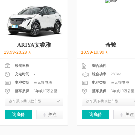
ARIYA艾睿雅
奇骏
19.99-28.29
18.99-19.99
万
万
续航里程
-
综合油耗
-
充电时间
-
综合功率
250kw
电池类型
三元锂电池
电池类型
三元锂电池
整车质保
3年或10万公里
整车质保
3年或10万公里
该车系下共 0 款车型
该车系下共 0 款车型
询底价
关注
询底价
关注