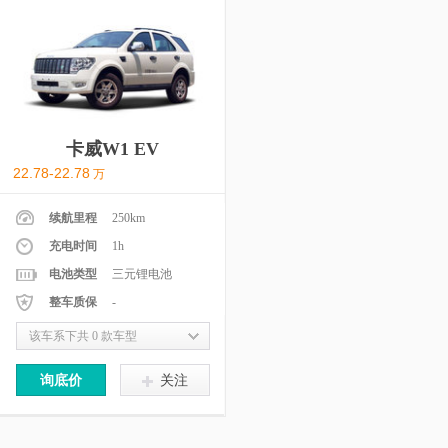
卡威W1 EV
22.78-22.78
万
续航里程
250km
充电时间
1h
电池类型
三元锂电池
整车质保
-
该车系下共 0 款车型
询底价
关注