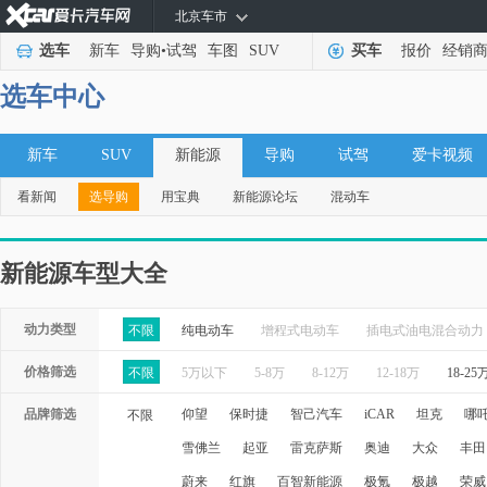
北京车市
选车
新车
导购
•
试驾
车图
SUV
买车
报价
经销
选车中心
新车
SUV
新能源
导购
试驾
爱卡视频
看新闻
选导购
用宝典
新能源论坛
混动车
新能源车型大全
动力类型
不限
纯电动车
增程式电动车
插电式油电混合动力
价格筛选
不限
5万以下
5-8万
8-12万
12-18万
18-25
品牌筛选
仰望
保时捷
智己汽车
iCAR
坦克
哪
不限
雪佛兰
起亚
雷克萨斯
奥迪
大众
丰田
蔚来
红旗
百智新能源
极氪
极越
荣威