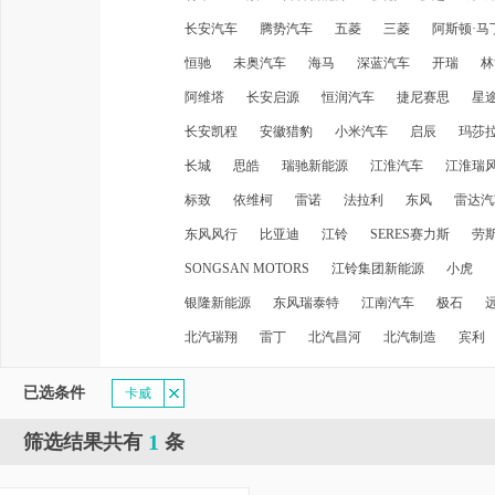
长安汽车
腾势汽车
五菱
三菱
阿斯顿·马
恒驰
未奥汽车
海马
深蓝汽车
开瑞
林
阿维塔
长安启源
恒润汽车
捷尼赛思
星
长安凯程
安徽猎豹
小米汽车
启辰
玛莎
长城
思皓
瑞驰新能源
江淮汽车
江淮瑞
标致
依维柯
雷诺
法拉利
东风
雷达汽
东风风行
比亚迪
江铃
SERES赛力斯
劳
SONGSAN MOTORS
江铃集团新能源
小虎
银隆新能源
东风瑞泰特
江南汽车
极石
北汽瑞翔
雷丁
北汽昌河
北汽制造
宾利
已选条件
卡威
1
筛选结果共有
条