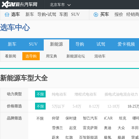
北京车市
选车
新车
导购
•
试驾
车图
SUV
买车
报价
经销
选车中心
新车
SUV
新能源
导购
试驾
爱卡视频
看新闻
选导购
用宝典
新能源论坛
混动车
新能源车型大全
动力类型
不限
纯电动车
增程式电动车
插电式油电混合动力
价格筛选
不限
5万以下
5-8万
8-12万
12-18万
18-25
品牌筛选
仰望
保时捷
智己汽车
iCAR
坦克
哪
不限
雪佛兰
起亚
雷克萨斯
奥迪
大众
丰田
蔚来
红旗
百智新能源
极氪
极越
荣威