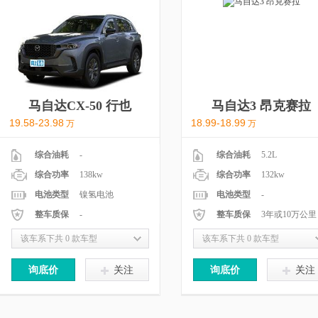
马自达CX-50 行也
马自达3 昂克赛拉
19.58-23.98
18.99-18.99
万
万
综合油耗
-
综合油耗
5.2L
综合功率
138kw
综合功率
132kw
电池类型
镍氢电池
电池类型
-
整车质保
-
整车质保
3年或10万公里
该车系下共 0 款车型
该车系下共 0 款车型
询底价
关注
询底价
关注