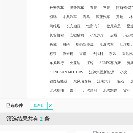
长安汽车
腾势汽车
五菱
三菱
阿斯顿·马
恒驰
未奥汽车
海马
深蓝汽车
开瑞
林
阿维塔
长安启源
恒润汽车
捷尼赛思
星
长安凯程
安徽猎豹
小米汽车
启辰
玛莎
长城
思皓
瑞驰新能源
江淮汽车
江淮瑞
标致
依维柯
雷诺
法拉利
东风
雷达汽
东风风行
比亚迪
江铃
SERES赛力斯
劳
SONGSAN MOTORS
江铃集团新能源
小虎
银隆新能源
东风瑞泰特
江南汽车
极石
北汽瑞翔
雷丁
北汽昌河
北汽制造
宾利
已选条件
马自达
2
筛选结果共有
条