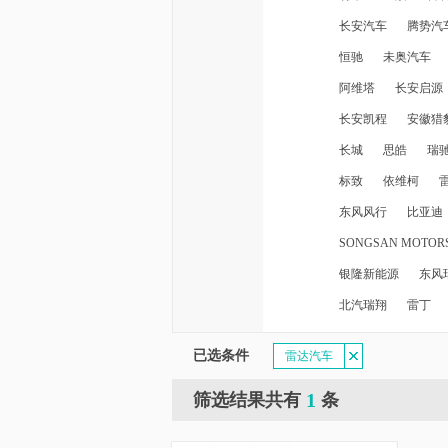
长安汽车
腾势汽
恒驰
未奥汽车
阿维塔
长安启源
长安凯程
安徽猎
长城
思皓
瑞
标致
依维柯
东风风行
比亚迪
SONGSAN MOTOR
银隆新能源
东风
北汽瑞翔
雷丁
已选条件
雷达汽车
1
筛选结果共有
条