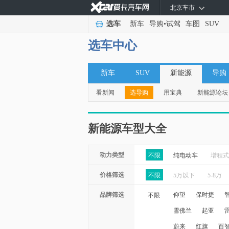
北京车市
选车
新车
导购
•
试驾
车图
SUV
选车中心
新车
SUV
新能源
导购
看新闻
选导购
用宝典
新能源论坛
新能源车型大全
动力类型
不限
纯电动车
增程式
价格筛选
不限
5万以下
5-8万
品牌筛选
仰望
保时捷
不限
雪佛兰
起亚
蔚来
红旗
百