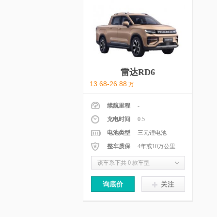
雷达RD6
13.68-26.88
万
续航里程
-
充电时间
0.5
电池类型
三元锂电池
整车质保
4年或10万公里
该车系下共 0 款车型
询底价
关注