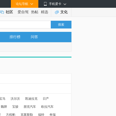
论坛导航
手机爱卡
社区
爱自驾
热帖
精选
文化
搜索
排行榜
问答
宝马
沃尔沃
凯迪拉克
日产
魏牌
宝骏
朋克汽车
欧拉汽车
虎
方程豹
克莱斯勒
福特
奇瑞