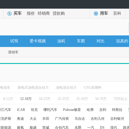
买车
报价
经销商
贷款购
用车
百科
试驾
爱卡视频
油耗
车图
对比
说真的
混动车
电动车
插电式油电混合动力
油电混合动力
CNG双燃料
8-12万
12-18万
18-25万
25-35万
35-50万
50-70万
70万以上
智己汽车
iCAR
坦克
哪吒汽车
Polestar极星
哈弗
吉利
特斯拉
雷克萨斯
奥迪
大众
丰田
广汽传祺
马自达
吉利几何
吉利银河
智新能源
极氪
极越
荣威
合创汽车
名爵
一汽
DS
现代
路