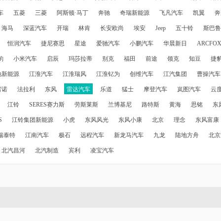
车
五菱
三菱
阿斯顿·马丁
奔驰
奇瑞新能源
飞凡汽车
凯翼
奔
海马
深蓝汽车
开瑞
林肯
长安欧尚
埃安
Jeep
五十铃
斯巴鲁
恒润汽车
捷尼赛思
星途
爱驰汽车
小鹏汽车
华晨新日
ARCFO
豹
小米汽车
启辰
玛莎拉蒂
别克
福田
前途
领克
知豆
捷
驰新能源
江淮汽车
江淮瑞风
江淮钇为
创维汽车
江汽集团
曹操汽车
雷诺
法拉利
东风
雷达汽车
乐道
猛士
摩登汽车
岚图汽车
云
江铃
SERES赛力斯
劳斯莱斯
兰博基尼
路特斯
黄海
思铭
东
S
江铃集团新能源
小虎
东风风光
东风小康
北京
理念
东风富康
瑞泰特
江南汽车
极石
远程汽车
新龙马汽车
九龙
陆地方舟
北京
北汽昌河
北汽制造
宾利
凌宝汽车