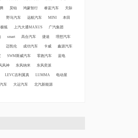
腾
昊铂
鸿蒙智行
睿蓝汽车
天际
野马汽车
远航汽车
MINI
本田
X极狐
上汽大通MAXUS
广汽集团
豹
smart
高合汽车
捷途
理想汽车
迈凯伦
成功汽车
卡威
鑫源汽车
度
SWM斯威汽车
零跑汽车
蓝电
风风神
东风纳米
东风奕派
LEVC吉利翼真
LUMMA
电动屋
汽车
大运汽车
北汽新能源