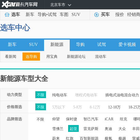
北京车市
选车
新车
导购
•
试驾
车图
SUV
买车
报价
经销
选车中心
新车
SUV
新能源
导购
试驾
爱卡视频
看新闻
选导购
用宝典
新能源论坛
混动车
新能源车型大全
动力类型
不限
纯电动车
增程式电动车
插电式油电混合动力
价格筛选
不限
5万以下
5-8万
8-12万
12-18万
18-25
品牌筛选
仰望
保时捷
智己汽车
iCAR
坦克
哪
不限
雪佛兰
起亚
雷克萨斯
奥迪
大众
丰田
蔚来
红旗
百智新能源
极氪
极越
荣威