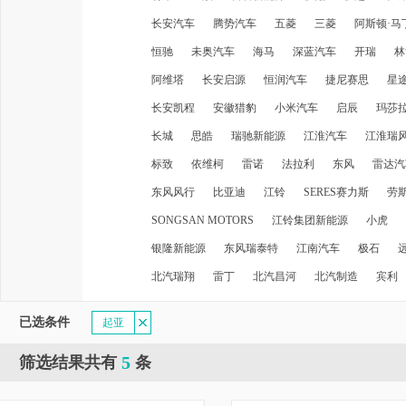
长安汽车
腾势汽车
五菱
三菱
阿斯顿·马
恒驰
未奥汽车
海马
深蓝汽车
开瑞
林
阿维塔
长安启源
恒润汽车
捷尼赛思
星
长安凯程
安徽猎豹
小米汽车
启辰
玛莎
长城
思皓
瑞驰新能源
江淮汽车
江淮瑞
标致
依维柯
雷诺
法拉利
东风
雷达汽
东风风行
比亚迪
江铃
SERES赛力斯
劳
SONGSAN MOTORS
江铃集团新能源
小虎
银隆新能源
东风瑞泰特
江南汽车
极石
北汽瑞翔
雷丁
北汽昌河
北汽制造
宾利
已选条件
起亚
5
筛选结果共有
条