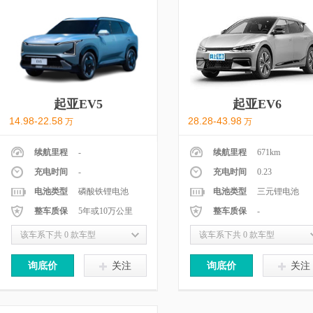
起亚EV5
起亚EV6
14.98-22.58
28.28-43.98
万
万
续航里程
-
续航里程
671km
充电时间
-
充电时间
0.23
电池类型
磷酸铁锂电池
电池类型
三元锂电池
整车质保
5年或10万公里
整车质保
-
该车系下共 0 款车型
该车系下共 0 款车型
询底价
关注
询底价
关注