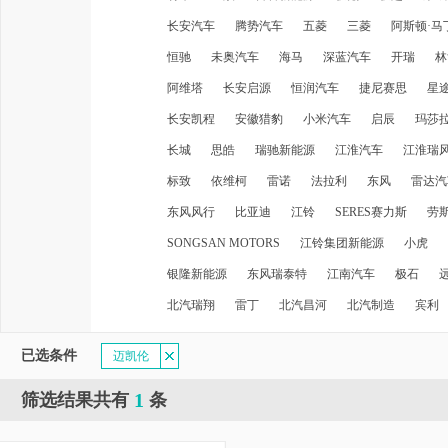
长安汽车
腾势汽车
五菱
三菱
阿斯顿·马
恒驰
未奥汽车
海马
深蓝汽车
开瑞
林
阿维塔
长安启源
恒润汽车
捷尼赛思
星
长安凯程
安徽猎豹
小米汽车
启辰
玛莎
长城
思皓
瑞驰新能源
江淮汽车
江淮瑞
标致
依维柯
雷诺
法拉利
东风
雷达汽
东风风行
比亚迪
江铃
SERES赛力斯
劳
SONGSAN MOTORS
江铃集团新能源
小虎
银隆新能源
东风瑞泰特
江南汽车
极石
北汽瑞翔
雷丁
北汽昌河
北汽制造
宾利
已选条件
迈凯伦
1
筛选结果共有
条