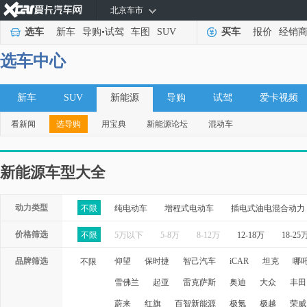
北京车市
选车
新车
导购
•
试驾
车图
SUV
买车
报价
经销
选车中心
新车
SUV
新能源
导购
试驾
爱卡视频
看新闻
选导购
用宝典
新能源论坛
混动车
新能源车型大全
动力类型
不限
纯电动车
增程式电动车
插电式油电混合动力
价格筛选
不限
5万以下
5-8万
8-12万
12-18万
18-25
品牌筛选
仰望
保时捷
智己汽车
iCAR
坦克
哪
不限
雪佛兰
起亚
雷克萨斯
奥迪
大众
丰田
蔚来
红旗
百智新能源
极氪
极越
荣威