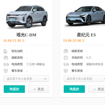
瑶光C-DM
星纪元 ES
18.89-21.99
19.88-33.98
万
万
综合油耗
-
续航里程
-
续航里程
-
充电时间
0.25
电池类型
三元锂+磷酸锰
电池类型
磷酸铁锂电池
整车质保
铁锂电池
-
整车质保
-
该车系下共 0 款车型
该车系下共 0 款车型
询底价
关注
询底价
关注