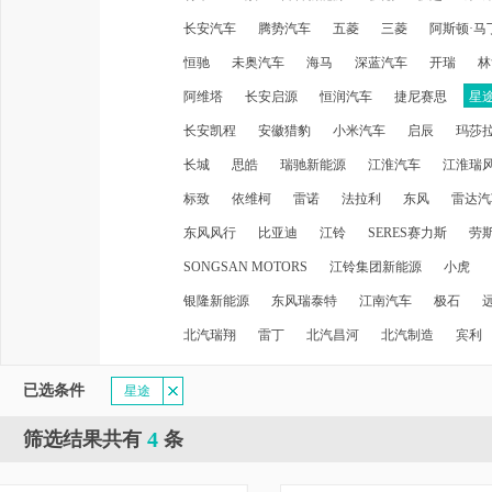
长安汽车
腾势汽车
五菱
三菱
阿斯顿·马
恒驰
未奥汽车
海马
深蓝汽车
开瑞
林
阿维塔
长安启源
恒润汽车
捷尼赛思
星
长安凯程
安徽猎豹
小米汽车
启辰
玛莎
长城
思皓
瑞驰新能源
江淮汽车
江淮瑞
标致
依维柯
雷诺
法拉利
东风
雷达汽
东风风行
比亚迪
江铃
SERES赛力斯
劳
SONGSAN MOTORS
江铃集团新能源
小虎
银隆新能源
东风瑞泰特
江南汽车
极石
北汽瑞翔
雷丁
北汽昌河
北汽制造
宾利
已选条件
星途
4
筛选结果共有
条