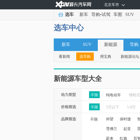
北京车市
选车
新车
导购
•
试驾
车图
SUV
选车中心
新车
SUV
新能源
导购
看新闻
选导购
用宝典
新能源论坛
新能源车型大全
动力类型
不限
纯电动车
增程式
价格筛选
不限
5万以下
5-8万
品牌筛选
仰望
保时捷
不限
雪佛兰
起亚
蔚来
红旗
百