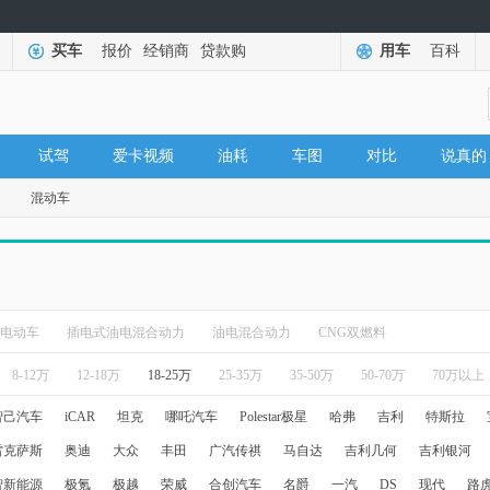
买车
报价
经销商
贷款购
用车
百科
试驾
爱卡视频
油耗
车图
对比
说真的
混动车
电动车
插电式油电混合动力
油电混合动力
CNG双燃料
8-12万
12-18万
18-25万
25-35万
35-50万
50-70万
70万以上
智己汽车
iCAR
坦克
哪吒汽车
Polestar极星
哈弗
吉利
特斯拉
雷克萨斯
奥迪
大众
丰田
广汽传祺
马自达
吉利几何
吉利银河
智新能源
极氪
极越
荣威
合创汽车
名爵
一汽
DS
现代
路