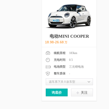
电动MINI COOPER
18.98-26.68
万
续航里程
183km
充电时间
0.5
电池类型
三元锂电池
整车质保
-
该车系下共 0 款车型
询底价
关注