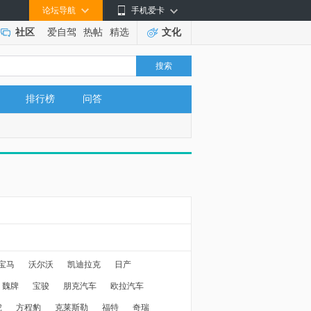
论坛导航
手机爱卡
社区
爱自驾
热帖
精选
文化
搜索
排行榜
问答
宝马
沃尔沃
凯迪拉克
日产
魏牌
宝骏
朋克汽车
欧拉汽车
虎
方程豹
克莱斯勒
福特
奇瑞