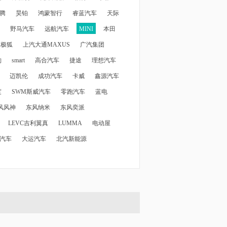
腾
昊铂
鸿蒙智行
睿蓝汽车
天际
野马汽车
远航汽车
MINI
本田
X极狐
上汽大通MAXUS
广汽集团
豹
smart
高合汽车
捷途
理想汽车
迈凯伦
成功汽车
卡威
鑫源汽车
度
SWM斯威汽车
零跑汽车
蓝电
风风神
东风纳米
东风奕派
LEVC吉利翼真
LUMMA
电动屋
汽车
大运汽车
北汽新能源