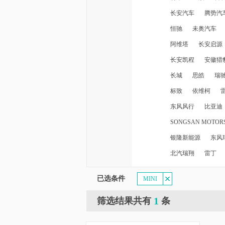
长安汽车
腾势汽
恒驰
未奥汽车
阿维塔
长安启源
长安凯程
安徽猎
长城
思皓
瑞
标致
依维柯
东风风行
比亚迪
SONGSAN MOTOR
银隆新能源
东风
北汽瑞翔
雷丁
已选条件
MINI
1
筛选结果共有
条