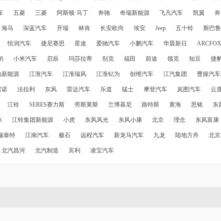
车
五菱
三菱
阿斯顿·马丁
奔驰
奇瑞新能源
飞凡汽车
凯翼
奔
海马
深蓝汽车
开瑞
林肯
长安欧尚
埃安
Jeep
五十铃
斯巴鲁
恒润汽车
捷尼赛思
星途
爱驰汽车
小鹏汽车
华晨新日
ARCFO
豹
小米汽车
启辰
玛莎拉蒂
别克
福田
前途
领克
知豆
捷
驰新能源
江淮汽车
江淮瑞风
江淮钇为
创维汽车
江汽集团
曹操汽车
雷诺
法拉利
东风
雷达汽车
乐道
猛士
摩登汽车
岚图汽车
云
江铃
SERES赛力斯
劳斯莱斯
兰博基尼
路特斯
黄海
思铭
东
S
江铃集团新能源
小虎
东风风光
东风小康
北京
理念
东风富康
瑞泰特
江南汽车
极石
远程汽车
新龙马汽车
九龙
陆地方舟
北京
北汽昌河
北汽制造
宾利
凌宝汽车