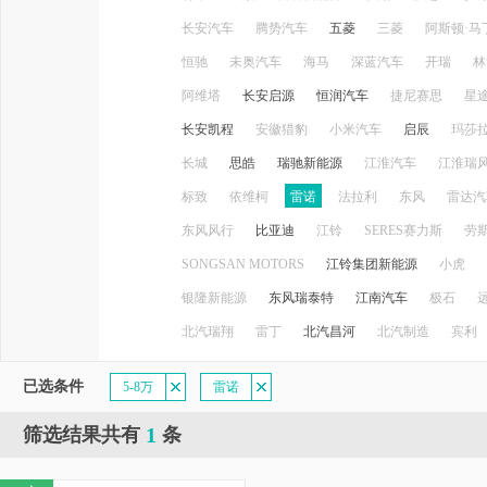
长安汽车
腾势汽车
五菱
三菱
阿斯顿·马
恒驰
未奥汽车
海马
深蓝汽车
开瑞
林
阿维塔
长安启源
恒润汽车
捷尼赛思
星
长安凯程
安徽猎豹
小米汽车
启辰
玛莎
长城
思皓
瑞驰新能源
江淮汽车
江淮瑞
标致
依维柯
雷诺
法拉利
东风
雷达汽
东风风行
比亚迪
江铃
SERES赛力斯
劳
SONGSAN MOTORS
江铃集团新能源
小虎
银隆新能源
东风瑞泰特
江南汽车
极石
北汽瑞翔
雷丁
北汽昌河
北汽制造
宾利
已选条件
5-8万
雷诺
1
筛选结果共有
条