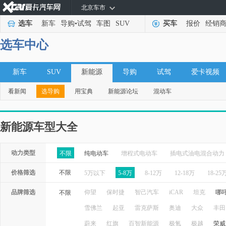
北京车市
选车
新车
导购
•
试驾
车图
SUV
买车
报价
经销
选车中心
新车
SUV
新能源
导购
试驾
爱卡视频
看新闻
选导购
用宝典
新能源论坛
混动车
新能源车型大全
动力类型
不限
纯电动车
增程式电动车
插电式油电混合动力
价格筛选
不限
5万以下
5-8万
8-12万
12-18万
18-25
品牌筛选
仰望
保时捷
智己汽车
iCAR
坦克
哪
不限
雪佛兰
起亚
雷克萨斯
奥迪
大众
丰田
蔚来
红旗
百智新能源
极氪
极越
荣威