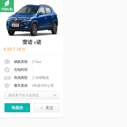
雷诺 e诺
6.18-7.18
万
续航里程
271km
充电时间
-
电池类型
三元锂电池
整车质保
3年或10万公里
该车系下共 0 款车型
询底价
关注