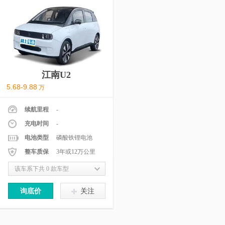
江南U2
5.68-9.88
万
续航里程
-
充电时间
-
电池类型
磷酸铁锂电池
整车质保
3年或12万公里
该车系下共 0 款车型
询底价
关注