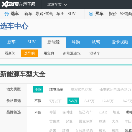
北京车市
选车
新车
导购
•
试驾
车图
SUV
买车
报价
经销
选车中心
新车
SUV
新能源
导购
试驾
爱卡视频
看新闻
选导购
用宝典
新能源论坛
混动车
新能源车型大全
动力类型
不限
纯电动车
增程式电动车
插电式油电混合动力
价格筛选
不限
5万以下
5-8万
8-12万
12-18万
18-25
品牌筛选
仰望
保时捷
智己汽车
iCAR
坦克
哪
不限
雪佛兰
起亚
雷克萨斯
奥迪
大众
丰田
蔚来
红旗
百智新能源
极氪
极越
荣威