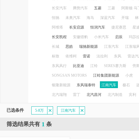
长安汽车
腾势汽车
五菱
三菱
阿斯顿·马
恒驰
未奥汽车
海马
深蓝汽车
开瑞
林
阿维塔
长安启源
恒润汽车
捷尼赛思
星
长安凯程
安徽猎豹
小米汽车
启辰
玛莎
长城
思皓
瑞驰新能源
江淮汽车
江淮瑞
标致
依维柯
雷诺
法拉利
东风
雷达汽
东风风行
比亚迪
江铃
SERES赛力斯
劳
SONGSAN MOTORS
江铃集团新能源
小虎
银隆新能源
东风瑞泰特
江南汽车
极石
北汽瑞翔
雷丁
北汽昌河
北汽制造
宾利
已选条件
5-8万
江南汽车
1
筛选结果共有
条