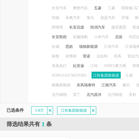
长安汽车
腾势汽车
五菱
三菱
阿斯顿·马
恒驰
未奥汽车
海马
深蓝汽车
开瑞
林
阿维塔
长安启源
恒润汽车
捷尼赛思
星
长安凯程
安徽猎豹
小米汽车
启辰
玛莎
长城
思皓
瑞驰新能源
江淮汽车
江淮瑞
标致
依维柯
雷诺
法拉利
东风
雷达汽
东风风行
比亚迪
江铃
SERES赛力斯
劳
SONGSAN MOTORS
江铃集团新能源
小虎
银隆新能源
东风瑞泰特
江南汽车
极石
北汽瑞翔
雷丁
北汽昌河
北汽制造
宾利
已选条件
5-8万
江铃集团新能源
1
筛选结果共有
条