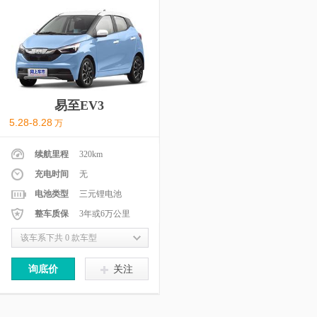
易至EV3
5.28-8.28
万
续航里程
320km
充电时间
无
电池类型
三元锂电池
整车质保
3年或6万公里
该车系下共 0 款车型
询底价
关注