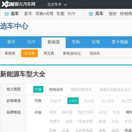
北京车市
选车
新车
导购
•
试驾
车图
SUV
买车
报价
经销
选车中心
新车
SUV
新能源
导购
试驾
爱卡视频
看新闻
选导购
用宝典
新能源论坛
混动车
新能源车型大全
动力类型
不限
纯电动车
增程式电动车
插电式油电混合动力
价格筛选
不限
5万以下
5-8万
8-12万
12-18万
18-25
品牌筛选
仰望
保时捷
智己汽车
iCAR
坦克
哪
不限
雪佛兰
起亚
雷克萨斯
奥迪
大众
丰田
蔚来
红旗
百智新能源
极氪
极越
荣威