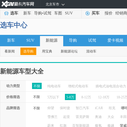
北京车市
选车
新车
导购
•
试驾
车图
SUV
买车
报价
经销
选车中心
新车
SUV
新能源
导购
试驾
爱卡视频
看新闻
选导购
用宝典
新能源论坛
混动车
新能源车型大全
动力类型
不限
纯电动车
增程式电动车
插电式油电混合动力
价格筛选
不限
5万以下
5-8万
8-12万
12-18万
18-25
品牌筛选
仰望
保时捷
智己汽车
iCAR
坦克
哪
不限
雪佛兰
起亚
雷克萨斯
奥迪
大众
丰田
蔚来
红旗
百智新能源
极氪
极越
荣威