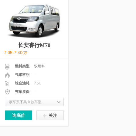
长安睿行M70
7.05-7.40
万
燃料类型
双燃料
气罐容积
-
综合油耗
7.6L
整车质保
-
该车系下共 0 款车型
询底价
关注