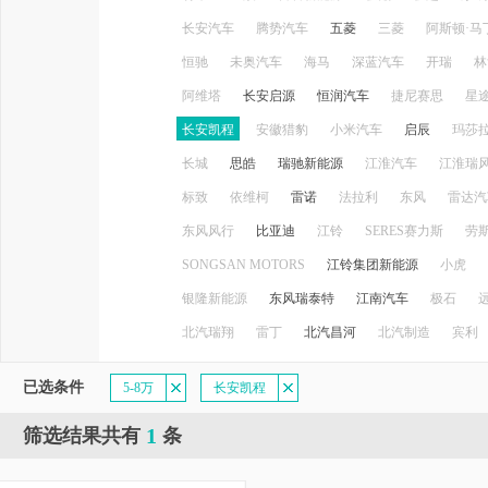
长安汽车
腾势汽车
五菱
三菱
阿斯顿·马
恒驰
未奥汽车
海马
深蓝汽车
开瑞
林
阿维塔
长安启源
恒润汽车
捷尼赛思
星
长安凯程
安徽猎豹
小米汽车
启辰
玛莎
长城
思皓
瑞驰新能源
江淮汽车
江淮瑞
标致
依维柯
雷诺
法拉利
东风
雷达汽
东风风行
比亚迪
江铃
SERES赛力斯
劳
SONGSAN MOTORS
江铃集团新能源
小虎
银隆新能源
东风瑞泰特
江南汽车
极石
北汽瑞翔
雷丁
北汽昌河
北汽制造
宾利
已选条件
5-8万
长安凯程
1
筛选结果共有
条