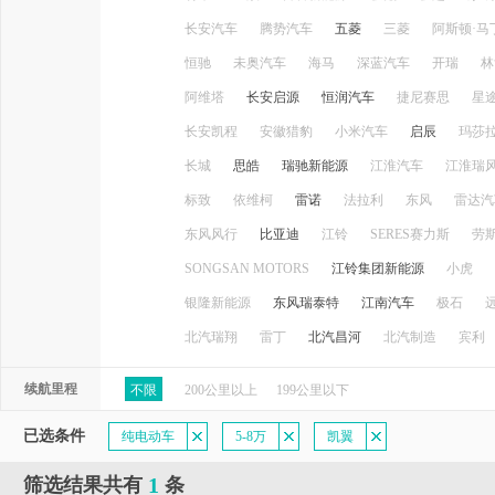
长安汽车
腾势汽车
五菱
三菱
阿斯顿·马
恒驰
未奥汽车
海马
深蓝汽车
开瑞
林
阿维塔
长安启源
恒润汽车
捷尼赛思
星
长安凯程
安徽猎豹
小米汽车
启辰
玛莎
长城
思皓
瑞驰新能源
江淮汽车
江淮瑞
标致
依维柯
雷诺
法拉利
东风
雷达汽
东风风行
比亚迪
江铃
SERES赛力斯
劳
SONGSAN MOTORS
江铃集团新能源
小虎
银隆新能源
东风瑞泰特
江南汽车
极石
北汽瑞翔
雷丁
北汽昌河
北汽制造
宾利
续航里程
不限
200公里以上
199公里以下
已选条件
纯电动车
5-8万
凯翼
1
筛选结果共有
条