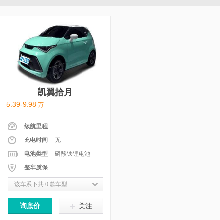
凯翼拾月
5.39-9.98
万
续航里程
-
充电时间
无
电池类型
磷酸铁锂电池
整车质保
-
该车系下共 0 款车型
询底价
关注