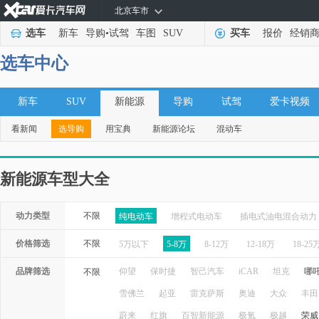
北京车市
选车
新车
导购
•
试驾
车图
SUV
买车
报价
经销
选车中心
新车
SUV
新能源
导购
试驾
爱卡视频
看新闻
选导购
用宝典
新能源论坛
混动车
新能源车型大全
动力类型
不限
纯电动车
增程式电动车
插电式油电混合动力
价格筛选
不限
5万以下
5-8万
8-12万
12-18万
18-25
品牌筛选
仰望
保时捷
智己汽车
iCAR
坦克
哪
不限
雪佛兰
起亚
雷克萨斯
奥迪
大众
丰田
蔚来
红旗
百智新能源
极氪
极越
荣威