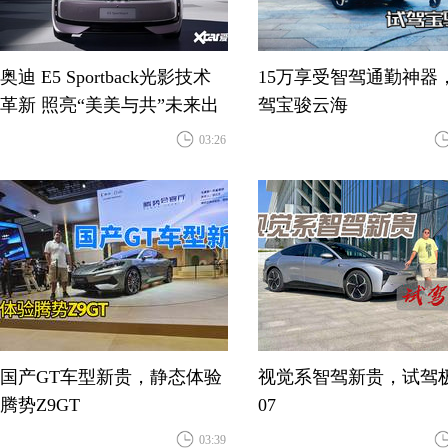
奥迪 E5 Sportback光影技术
15万享受智驾通勤神器
革新 照亮“美美与共”未来出
驾宝骏云海
行
03:26
国产GT车型新贵，静态体验
视觉系智驾新贵，试驾
腾势Z9GT
07
03:39