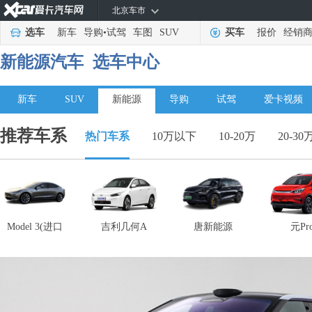
北京车市
选车
新车
导购
•
试驾
车图
SUV
买车
报价
经销
新能源汽车
选车中心
新车
SUV
新能源
导购
试驾
爱卡视频
推荐车系
热门车系
10万以下
10-20万
20-30
Model 3(进口
吉利几何A
唐新能源
元Pr