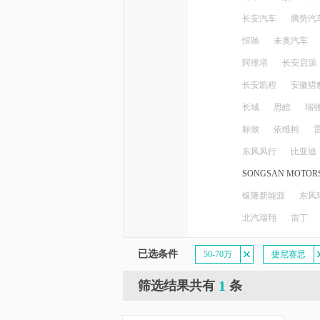
长安汽车
腾势汽
恒驰
未奥汽车
阿维塔
长安启源
长安凯程
安徽猎
长城
思皓
瑞
标致
依维柯
东风风行
比亚迪
SONGSAN MOTOR
银隆新能源
东风
北汽瑞翔
雷丁
已选条件
50-70万
捷尼赛思
1
筛选结果共有
条