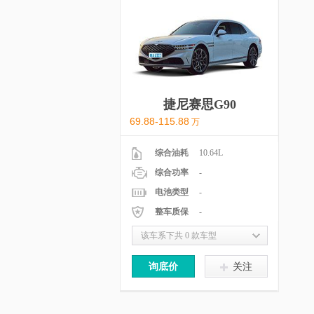
捷尼赛思G90
69.88-115.88
万
综合油耗
10.64L
综合功率
-
电池类型
-
整车质保
-
该车系下共 0 款车型
询底价
关注