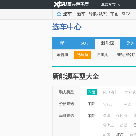
北京车市
选车
新车
导购
•
试驾
车图
SUV
选车中心
新车
SUV
新能源
导购
看新闻
选导购
用宝典
新能源论坛
新能源车型大全
动力类型
不限
纯电动车
增程式
价格筛选
不限
5万以下
5-8万
品牌筛选
仰望
保时捷
不限
雪佛兰
起亚
蔚来
红旗
百