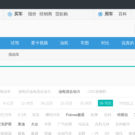
买车
报价
经销商
贷款购
用车
百科
试驾
爱卡视频
油耗
车图
对比
说真的
混动车
电动车
插电式油电混合动力
油电混合动力
CNG双燃料
8-12万
12-18万
18-25万
25-35万
35-50万
50-70万
70万以上
智己汽车
iCAR
坦克
哪吒汽车
Polestar极星
哈弗
吉利
特斯拉
雷克萨斯
奥迪
大众
丰田
广汽传祺
马自达
吉利几何
吉利银河
智新能源
极氪
极越
荣威
合创汽车
名爵
一汽
DS
现代
路