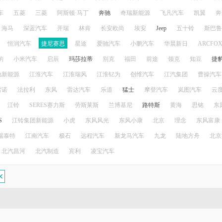
车
五菱
三菱
阿斯顿·马丁
奔驰
奇瑞新能源
飞凡汽车
凯翼
奔
海马
深蓝汽车
开瑞
林肯
长安欧尚
埃安
Jeep
五十铃
斯巴鲁
恒润汽车
捷尼赛思
星途
爱驰汽车
小鹏汽车
华晨新日
ARCFO
豹
小米汽车
启辰
玛莎拉蒂
别克
福田
前途
领克
知豆
捷
驰新能源
江淮汽车
江淮瑞风
江淮钇为
创维汽车
江汽集团
曹操汽车
雷诺
法拉利
东风
雷达汽车
乐道
猛士
摩登汽车
岚图汽车
云
江铃
SERES赛力斯
劳斯莱斯
兰博基尼
路特斯
黄海
思铭
东
S
江铃集团新能源
小虎
东风风光
东风小康
北京
理念
东风富康
瑞泰特
江南汽车
极石
远程汽车
新龙马汽车
九龙
陆地方舟
北京
北汽昌河
北汽制造
宾利
凌宝汽车