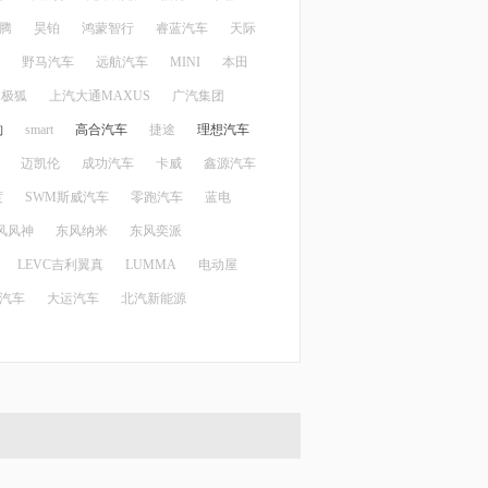
腾
昊铂
鸿蒙智行
睿蓝汽车
天际
野马汽车
远航汽车
MINI
本田
X极狐
上汽大通MAXUS
广汽集团
豹
smart
高合汽车
捷途
理想汽车
迈凯伦
成功汽车
卡威
鑫源汽车
度
SWM斯威汽车
零跑汽车
蓝电
风风神
东风纳米
东风奕派
LEVC吉利翼真
LUMMA
电动屋
汽车
大运汽车
北汽新能源