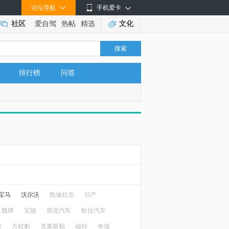
论坛导航
手机爱卡
社区
爱自驾
热帖
精选
文化
搜索
排行榜
问答
宝马
沃尔沃
凯迪拉克
日产
魏牌
宝骏
朋克汽车
欧拉汽车
虎
方程豹
克莱斯勒
福特
奇瑞