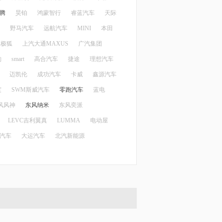
腾
昊铂
鸿蒙智行
睿蓝汽车
天际
野马汽车
远航汽车
MINI
本田
X极狐
上汽大通MAXUS
广汽集团
豹
smart
高合汽车
捷途
理想汽车
迈凯伦
成功汽车
卡威
鑫源汽车
度
SWM斯威汽车
零跑汽车
蓝电
风风神
东风纳米
东风奕派
LEVC吉利翼真
LUMMA
电动屋
汽车
大运汽车
北汽新能源