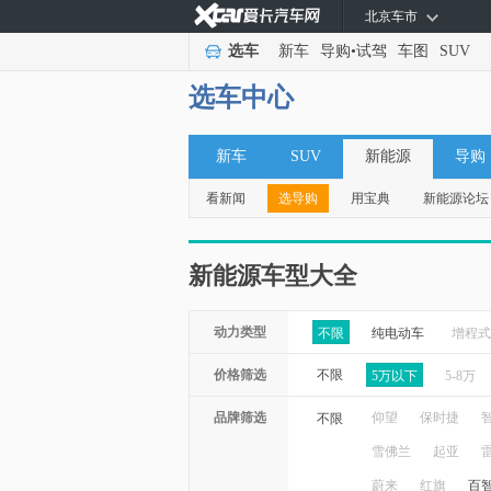
北京车市
选车
新车
导购
•
试驾
车图
SUV
选车中心
新车
SUV
新能源
导购
看新闻
选导购
用宝典
新能源论坛
新能源车型大全
动力类型
不限
纯电动车
增程式
价格筛选
不限
5万以下
5-8万
品牌筛选
仰望
保时捷
不限
雪佛兰
起亚
蔚来
红旗
百