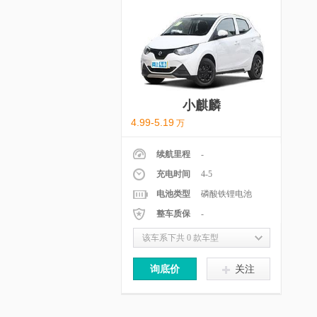
小麒麟
4.99-5.19
万
续航里程
-
充电时间
4-5
电池类型
磷酸铁锂电池
整车质保
-
该车系下共 0 款车型
询底价
关注