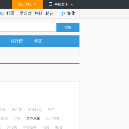
论坛导航
手机爱卡
社区
爱自驾
热帖
精选
文化
搜索
排行榜
问答
宝马
沃尔沃
凯迪拉克
日产
魏牌
宝骏
朋克汽车
欧拉汽车
虎
方程豹
克莱斯勒
福特
奇瑞