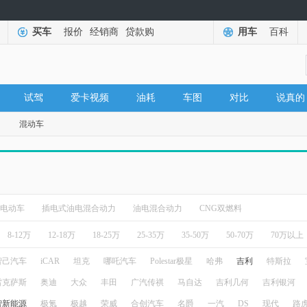
买车
报价
经销商
贷款购
用车
百科
试驾
爱卡视频
油耗
车图
对比
说真的
混动车
电动车
插电式油电混合动力
油电混合动力
CNG双燃料
8-12万
12-18万
18-25万
25-35万
35-50万
50-70万
70万以上
智己汽车
iCAR
坦克
哪吒汽车
Polestar极星
哈弗
吉利
特斯拉
雷克萨斯
奥迪
大众
丰田
广汽传祺
马自达
吉利几何
吉利银河
智新能源
极氪
极越
荣威
合创汽车
名爵
一汽
DS
现代
路