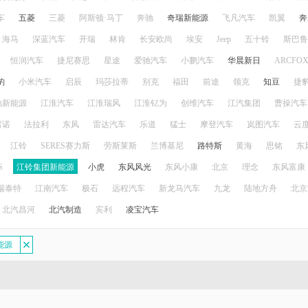
车
五菱
三菱
阿斯顿·马丁
奔驰
奇瑞新能源
飞凡汽车
凯翼
奔
海马
深蓝汽车
开瑞
林肯
长安欧尚
埃安
Jeep
五十铃
斯巴鲁
恒润汽车
捷尼赛思
星途
爱驰汽车
小鹏汽车
华晨新日
ARCFO
豹
小米汽车
启辰
玛莎拉蒂
别克
福田
前途
领克
知豆
捷
驰新能源
江淮汽车
江淮瑞风
江淮钇为
创维汽车
江汽集团
曹操汽车
雷诺
法拉利
东风
雷达汽车
乐道
猛士
摩登汽车
岚图汽车
云
江铃
SERES赛力斯
劳斯莱斯
兰博基尼
路特斯
黄海
思铭
东
S
江铃集团新能源
小虎
东风风光
东风小康
北京
理念
东风富康
瑞泰特
江南汽车
极石
远程汽车
新龙马汽车
九龙
陆地方舟
北京
北汽昌河
北汽制造
宾利
凌宝汽车
能源