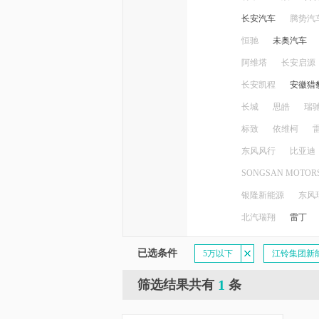
长安汽车
腾势汽
恒驰
未奥汽车
阿维塔
长安启源
长安凯程
安徽猎
长城
思皓
瑞
标致
依维柯
东风风行
比亚迪
SONGSAN MOTOR
银隆新能源
东风
北汽瑞翔
雷丁
已选条件
5万以下
江铃集团新
1
筛选结果共有
条