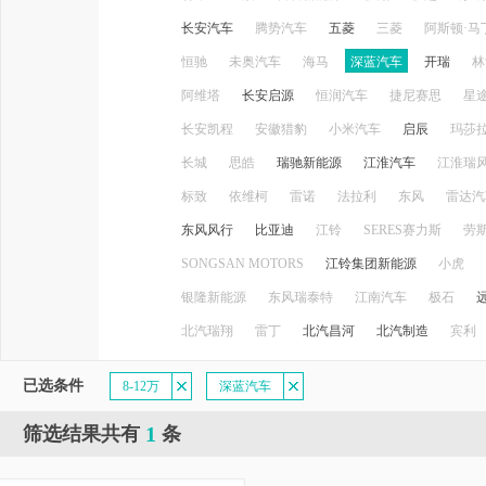
长安汽车
腾势汽车
五菱
三菱
阿斯顿·马
恒驰
未奥汽车
海马
深蓝汽车
开瑞
林
阿维塔
长安启源
恒润汽车
捷尼赛思
星
长安凯程
安徽猎豹
小米汽车
启辰
玛莎
长城
思皓
瑞驰新能源
江淮汽车
江淮瑞
标致
依维柯
雷诺
法拉利
东风
雷达汽
东风风行
比亚迪
江铃
SERES赛力斯
劳
SONGSAN MOTORS
江铃集团新能源
小虎
银隆新能源
东风瑞泰特
江南汽车
极石
北汽瑞翔
雷丁
北汽昌河
北汽制造
宾利
已选条件
8-12万
深蓝汽车
1
筛选结果共有
条