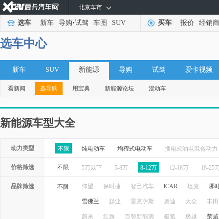
北京车市
选车
新车
导购
•
试驾
车图
SUV
买车
报价
经销
选车中心
新车
SUV
新能源
导购
试驾
爱卡视频
看新闻
选导购
用宝典
新能源论坛
混动车
新能源车型大全
动力类型
不限
纯电动车
增程式电动车
插电式油电混合动力
价格筛选
不限
5万以下
5-8万
8-12万
12-18万
18-25
品牌筛选
仰望
保时捷
智己汽车
iCAR
坦克
哪
不限
雪佛兰
起亚
雷克萨斯
奥迪
大众
丰田
蔚来
红旗
百智新能源
极氪
极越
荣威