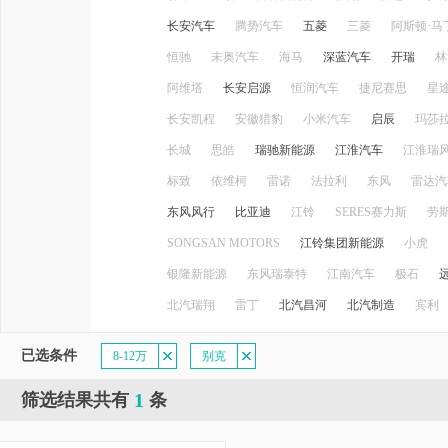
长安汽车
腾势汽车
五菱
三菱
阿斯顿·马
恒驰
未奥汽车
海马
深蓝汽车
开瑞
林
阿维塔
长安启源
恒润汽车
捷尼赛思
星
长安凯程
安徽猎豹
小米汽车
启辰
玛莎
长城
思皓
瑞驰新能源
江淮汽车
江淮瑞
标致
依维柯
雷诺
法拉利
东风
雷达汽
东风风行
比亚迪
江铃
SERES赛力斯
劳
SONGSAN MOTORS
江铃集团新能源
小虎
银隆新能源
东风瑞泰特
江南汽车
极石
北汽瑞翔
雷丁
北汽昌河
北汽制造
宾利
已选条件
8-12万
别克
1
筛选结果共有
条