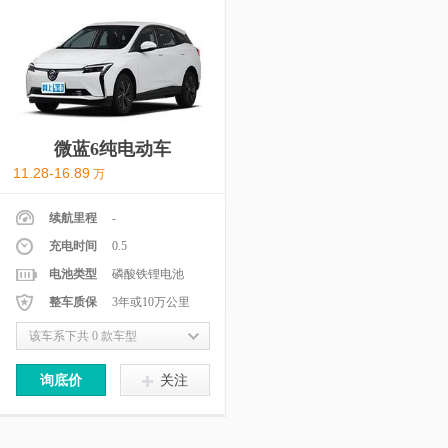
微蓝6纯电动车
11.28-16.89
万
续航里程
-
充电时间
0.5
电池类型
磷酸铁锂电池
整车质保
3年或10万公里
该车系下共 0 款车型
询底价
关注