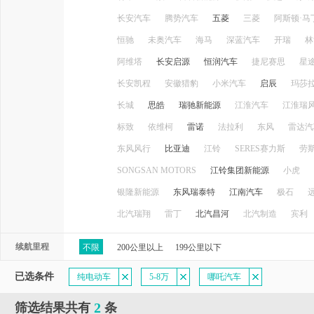
长安汽车
腾势汽车
五菱
三菱
阿斯顿·马
恒驰
未奥汽车
海马
深蓝汽车
开瑞
林
阿维塔
长安启源
恒润汽车
捷尼赛思
星
长安凯程
安徽猎豹
小米汽车
启辰
玛莎
长城
思皓
瑞驰新能源
江淮汽车
江淮瑞
标致
依维柯
雷诺
法拉利
东风
雷达汽
东风风行
比亚迪
江铃
SERES赛力斯
劳
SONGSAN MOTORS
江铃集团新能源
小虎
银隆新能源
东风瑞泰特
江南汽车
极石
北汽瑞翔
雷丁
北汽昌河
北汽制造
宾利
续航里程
不限
200公里以上
199公里以下
已选条件
纯电动车
5-8万
哪吒汽车
2
筛选结果共有
条