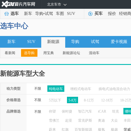
北京车市
选车
新车
导购
•
试驾
车图
SUV
买车
报价
经销
选车中心
新车
SUV
新能源
导购
试驾
爱卡视频
看新闻
选导购
用宝典
新能源论坛
混动车
新能源车型大全
动力类型
不限
纯电动车
增程式电动车
插电式油电混合动力
价格筛选
不限
5万以下
5-8万
8-12万
12-18万
18-25
品牌筛选
仰望
保时捷
智己汽车
iCAR
坦克
哪
不限
雪佛兰
起亚
雷克萨斯
奥迪
大众
丰田
蔚来
红旗
百智新能源
极氪
极越
荣威