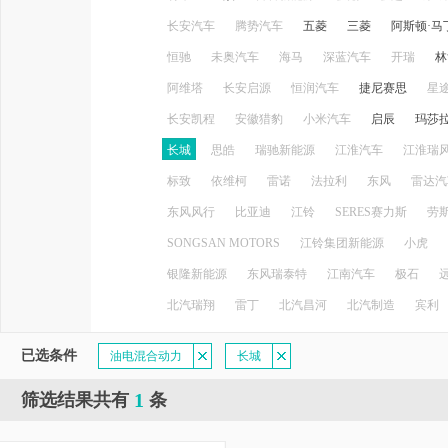
长安汽车
腾势汽车
五菱
三菱
阿斯顿·马
恒驰
未奥汽车
海马
深蓝汽车
开瑞
林
阿维塔
长安启源
恒润汽车
捷尼赛思
星
长安凯程
安徽猎豹
小米汽车
启辰
玛莎
长城
思皓
瑞驰新能源
江淮汽车
江淮瑞
标致
依维柯
雷诺
法拉利
东风
雷达汽
东风风行
比亚迪
江铃
SERES赛力斯
劳
SONGSAN MOTORS
江铃集团新能源
小虎
银隆新能源
东风瑞泰特
江南汽车
极石
北汽瑞翔
雷丁
北汽昌河
北汽制造
宾利
已选条件
油电混合动力
长城
1
筛选结果共有
条