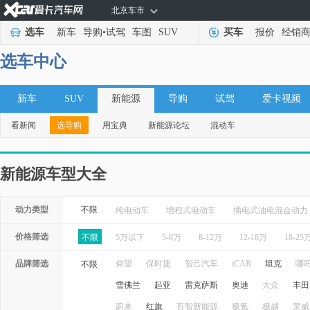
北京车市
选车
新车
导购
•
试驾
车图
SUV
买车
报价
经销
选车中心
新车
SUV
新能源
导购
试驾
爱卡视频
看新闻
选导购
用宝典
新能源论坛
混动车
新能源车型大全
动力类型
不限
纯电动车
增程式电动车
插电式油电混合动力
价格筛选
不限
5万以下
5-8万
8-12万
12-18万
18-25
品牌筛选
仰望
保时捷
智己汽车
iCAR
坦克
哪
不限
雪佛兰
起亚
雷克萨斯
奥迪
大众
丰田
蔚来
红旗
百智新能源
极氪
极越
荣威