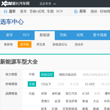
北京车市
选车
新车
导购
•
试驾
车图
SUV
买车
报价
经销
选车中心
新车
SUV
新能源
导购
试驾
爱卡视频
看新闻
选导购
用宝典
新能源论坛
混动车
新能源车型大全
动力类型
不限
纯电动车
增程式电动车
插电式油电混合动力
价格筛选
不限
5万以下
5-8万
8-12万
12-18万
18-25
品牌筛选
仰望
保时捷
智己汽车
iCAR
坦克
哪
不限
雪佛兰
起亚
雷克萨斯
奥迪
大众
丰田
蔚来
红旗
百智新能源
极氪
极越
荣威