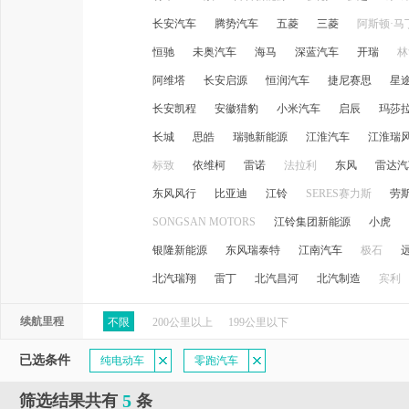
长安汽车
腾势汽车
五菱
三菱
阿斯顿·马
恒驰
未奥汽车
海马
深蓝汽车
开瑞
林
阿维塔
长安启源
恒润汽车
捷尼赛思
星
长安凯程
安徽猎豹
小米汽车
启辰
玛莎
长城
思皓
瑞驰新能源
江淮汽车
江淮瑞
标致
依维柯
雷诺
法拉利
东风
雷达汽
东风风行
比亚迪
江铃
SERES赛力斯
劳
SONGSAN MOTORS
江铃集团新能源
小虎
银隆新能源
东风瑞泰特
江南汽车
极石
北汽瑞翔
雷丁
北汽昌河
北汽制造
宾利
续航里程
不限
200公里以上
199公里以下
已选条件
纯电动车
零跑汽车
5
筛选结果共有
条