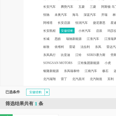
长安汽车
腾势汽车
五菱
三菱
阿斯顿·马
恒驰
未奥汽车
海马
深蓝汽车
开瑞
林
阿维塔
长安启源
恒润汽车
捷尼赛思
星
长安凯程
安徽猎豹
小米汽车
启辰
玛莎
长城
思皓
瑞驰新能源
江淮汽车
江淮瑞
标致
依维柯
雷诺
法拉利
东风
雷达汽
东风风行
比亚迪
江铃
SERES赛力斯
劳
SONGSAN MOTORS
江铃集团新能源
小虎
银隆新能源
东风瑞泰特
江南汽车
极石
北汽瑞翔
雷丁
北汽昌河
北汽制造
宾利
已选条件
安徽猎豹
1
筛选结果共有
条