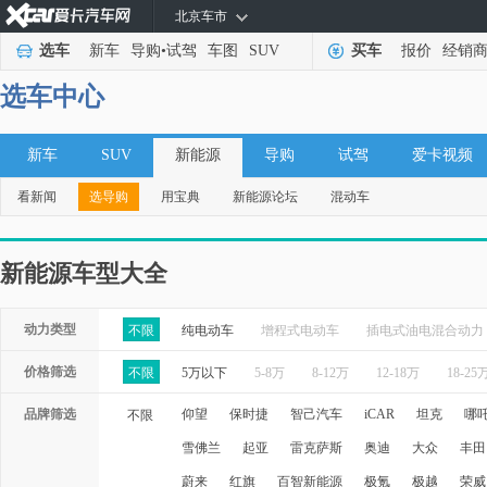
北京车市
选车
新车
导购
•
试驾
车图
SUV
买车
报价
经销
选车中心
新车
SUV
新能源
导购
试驾
爱卡视频
看新闻
选导购
用宝典
新能源论坛
混动车
新能源车型大全
动力类型
不限
纯电动车
增程式电动车
插电式油电混合动力
价格筛选
不限
5万以下
5-8万
8-12万
12-18万
18-25
品牌筛选
仰望
保时捷
智己汽车
iCAR
坦克
哪
不限
雪佛兰
起亚
雷克萨斯
奥迪
大众
丰田
蔚来
红旗
百智新能源
极氪
极越
荣威