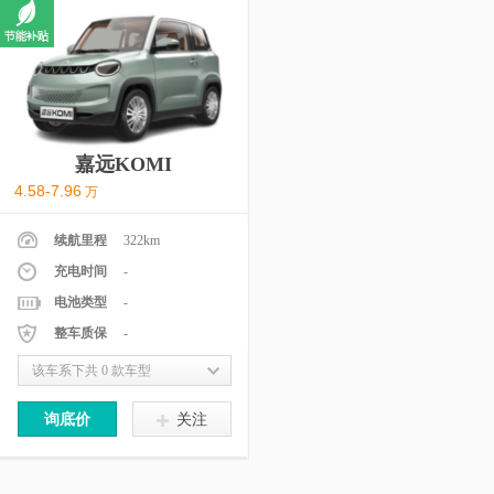
嘉远KOMI
4.58-7.96
万
续航里程
322km
充电时间
-
电池类型
-
整车质保
-
该车系下共 0 款车型
询底价
关注