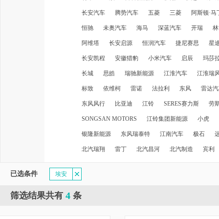
长安汽车
腾势汽车
五菱
三菱
阿斯顿·马
恒驰
未奥汽车
海马
深蓝汽车
开瑞
林
阿维塔
长安启源
恒润汽车
捷尼赛思
星
长安凯程
安徽猎豹
小米汽车
启辰
玛莎
长城
思皓
瑞驰新能源
江淮汽车
江淮瑞
标致
依维柯
雷诺
法拉利
东风
雷达汽
东风风行
比亚迪
江铃
SERES赛力斯
劳
SONGSAN MOTORS
江铃集团新能源
小虎
银隆新能源
东风瑞泰特
江南汽车
极石
北汽瑞翔
雷丁
北汽昌河
北汽制造
宾利
已选条件
埃安
4
筛选结果共有
条