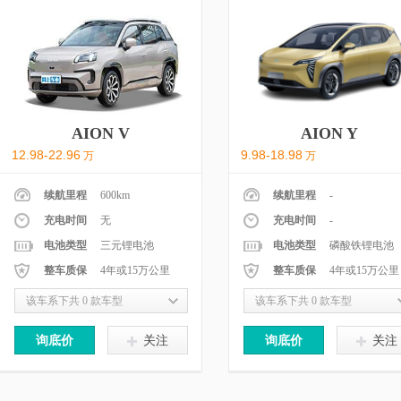
AION V
AION Y
12.98-22.96
9.98-18.98
万
万
续航里程
600km
续航里程
-
充电时间
无
充电时间
-
电池类型
三元锂电池
电池类型
磷酸铁锂电池
整车质保
4年或15万公里
整车质保
4年或15万公里
该车系下共 0 款车型
该车系下共 0 款车型
询底价
关注
询底价
关注