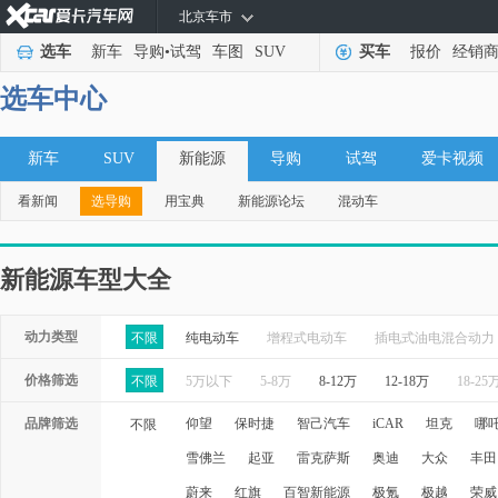
北京车市
选车
新车
导购
•
试驾
车图
SUV
买车
报价
经销
选车中心
新车
SUV
新能源
导购
试驾
爱卡视频
看新闻
选导购
用宝典
新能源论坛
混动车
新能源车型大全
动力类型
不限
纯电动车
增程式电动车
插电式油电混合动力
价格筛选
不限
5万以下
5-8万
8-12万
12-18万
18-25
品牌筛选
仰望
保时捷
智己汽车
iCAR
坦克
哪
不限
雪佛兰
起亚
雷克萨斯
奥迪
大众
丰田
蔚来
红旗
百智新能源
极氪
极越
荣威