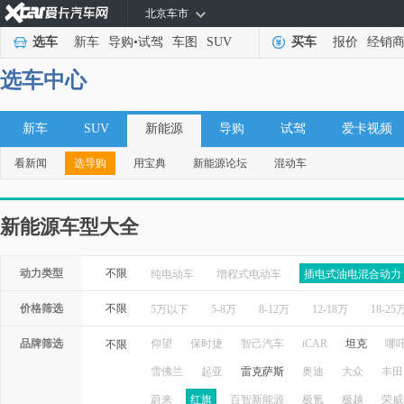
北京车市
选车
新车
导购
•
试驾
车图
SUV
买车
报价
经销
选车中心
新车
SUV
新能源
导购
试驾
爱卡视频
看新闻
选导购
用宝典
新能源论坛
混动车
新能源车型大全
动力类型
不限
纯电动车
增程式电动车
插电式油电混合动力
价格筛选
不限
5万以下
5-8万
8-12万
12-18万
18-25
品牌筛选
仰望
保时捷
智己汽车
iCAR
坦克
哪
不限
雪佛兰
起亚
雷克萨斯
奥迪
大众
丰田
蔚来
红旗
百智新能源
极氪
极越
荣威