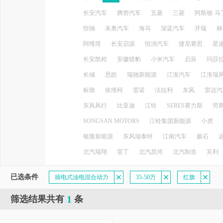
长安汽车
腾势汽车
五菱
三菱
阿斯顿·马
恒驰
未奥汽车
海马
深蓝汽车
开瑞
林
阿维塔
长安启源
恒润汽车
捷尼赛思
星
长安凯程
安徽猎豹
小米汽车
启辰
玛莎
长城
思皓
瑞驰新能源
江淮汽车
江淮瑞
标致
依维柯
雷诺
法拉利
东风
雷达汽
东风风行
比亚迪
江铃
SERES赛力斯
劳
SONGSAN MOTORS
江铃集团新能源
小虎
银隆新能源
东风瑞泰特
江南汽车
极石
北汽瑞翔
雷丁
北汽昌河
北汽制造
宾利
已选条件
插电式油电混合动力
35-50万
红旗
1
筛选结果共有
条